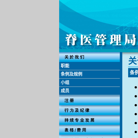
关 
职能
条 例
条例及规例
小组
成员