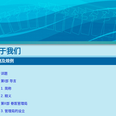
于 我 们
 及 规 例
详题
第I部 导言
1. 简称
2. 释义
第II部 脊医管理局
3. 管理局的设立