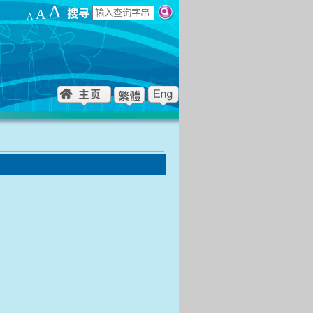
A
A
搜寻
A