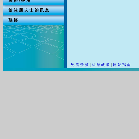
|
|
免 责 条 款
私 隐 政 策
网 站 指 南