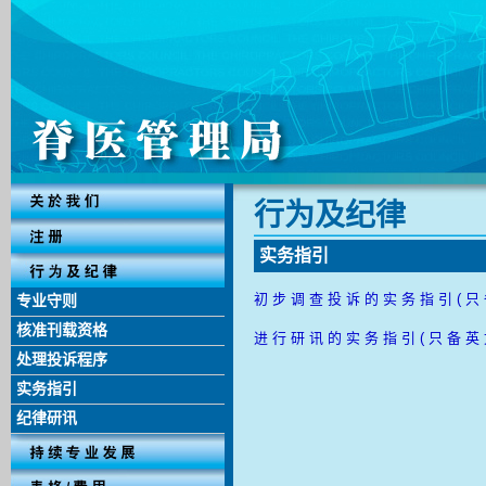
行 为 及 纪 律
实 务 指 引
初 步 调 查 投 诉 的 实 务 指 引 ( 只 
专业守则
核准刊载资格
进 行 研 讯 的 实 务 指 引 ( 只 备 英 
处理投诉程序
实务指引
纪律研讯